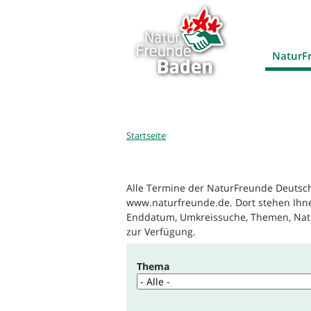
NaturF
Sie
Startseite
sind
hier
Alle Termine der NaturFreunde Deutsc
www.naturfreunde.de. Dort stehen Ihne
Enddatum, Umkreissuche, Themen, Nat
zur Verfügung.
Thema